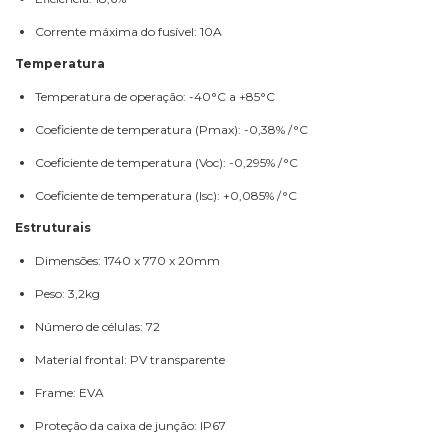
Corrente máxima do fusível: 10A
Temperatura
Temperatura de operação: -40°C a +85°C
Coeficiente de temperatura (Pmax): -0,38% /°C
Coeficiente de temperatura (Voc): -0,295% /°C
Coeficiente de temperatura (Isc): +0,085% /°C
Estruturais
Dimensões: 1740 x 770 x 20mm
Peso: 3,2kg
Número de células: 72
Material frontal: PV transparente
Frame: EVA
Proteção da caixa de junção: IP67