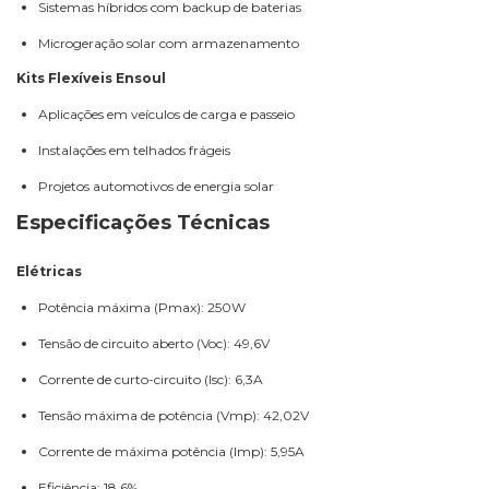
Sistemas híbridos com backup de baterias
Microgeração solar com armazenamento
Kits Flexíveis Ensoul
Aplicações em veículos de carga e passeio
Instalações em telhados frágeis
Projetos automotivos de energia solar
Especificações Técnicas
Elétricas
Potência máxima (Pmax): 250W
Tensão de circuito aberto (Voc): 49,6V
Corrente de curto-circuito (Isc): 6,3A
Tensão máxima de potência (Vmp): 42,02V
Corrente de máxima potência (Imp): 5,95A
Eficiência: 18,6%