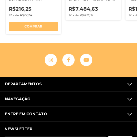
Alta Performance em
Energia Solar
R$216,25
R$7.484,63
R$1
12
x
de
R$22,24
12
x
de
R$769,92
12
x
DEPARTAMENTOS
NAVEGAÇÃO
ENTRE EM CONTATO
NEWSLETTER