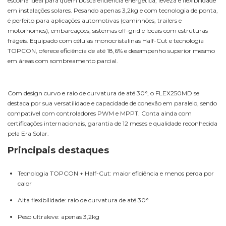
escolha ideal para quem busca eficiência energética, leveza e flexibilidade
em instalações solares. Pesando apenas 3,2kg e com tecnologia de ponta,
é perfeito para aplicações automotivas (caminhões, trailers e
motorhomes), embarcações, sistemas off-grid e locais com estruturas
frágeis. Equipado com células monocristalinas Half-Cut e tecnologia
TOPCON, oferece eficiência de até 18,6% e desempenho superior mesmo
em áreas com sombreamento parcial.
Com design curvo e raio de curvatura de até 30°, o FLEX250MD se
destaca por sua versatilidade e capacidade de conexão em paralelo, sendo
compatível com controladores PWM e MPPT. Conta ainda com
certificações internacionais, garantia de 12 meses e qualidade reconhecida
pela Era Solar.
Principais destaques
Tecnologia TOPCON + Half-Cut: maior eficiência e menos perda por
calor
Alta flexibilidade: raio de curvatura de até 30°
Peso ultraleve: apenas 3,2kg