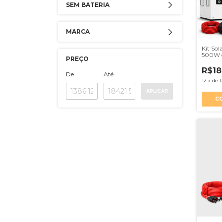
SEM BATERIA
MARCA
Kit Sol
500W c
PREÇO
Inver
R$18
De
Até
12
x
de
APLICAR
C