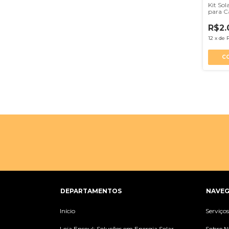
Kit So
para 
| Alta
R$2.
12
x
de
C
DEPARTAMENTOS
NAVE
Início
Serviço
Loja Ensoul: Soluções em Energia Solar
Sobre N