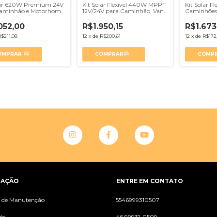
lar 620W Premium 24V
Kit Solar Flexível 440W MPPT
Kit Solar F
Caminhão e Motorhome
12V/24V para Caminhão, Van
Caminhões
 Performance Off Grid
e Motorhome
Embarcaçõ
052,00
R$1.950,15
R$1.673
R$211,08
12
x
de
R$200,61
12
x
de
R$172
OMPRAR
GAÇÃO
ENTRE EM CONTATO
s de Manutenção
5546999310507
ós
46 99931-0509