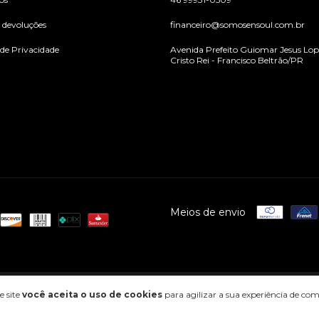
e devoluções
financeiro@somosensoul.com.br
 de Privacidade
Avenida Prefeito Guiomar Jesus Lope
Cristo Rei - Francisco Beltrão/PR
Meios de envio
s os direitos reservados.
e site
você aceita o uso de cookies
para agilizar a sua experiência de co