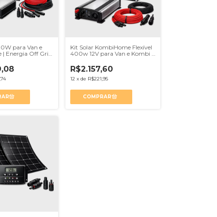
480W para Van e
Kit Solar KombiHome Flexível
| Energia Off Grid
400w 12V para Van e Kombi |
Energia Solar Vanlife
,08
R$2.157,60
,74
12
x
de
R$221,95