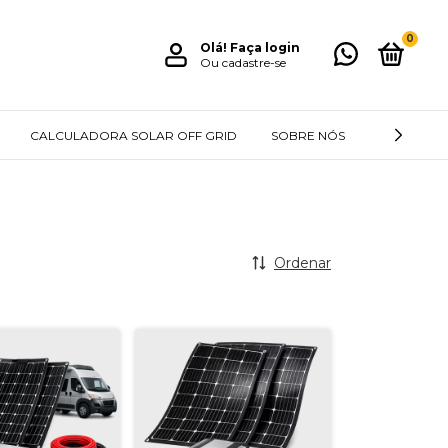
0
Olá!
Faça login
Ou cadastre-se
CALCULADORA SOLAR OFF GRID
SOBRE NÓS
BLOG
Ordenar