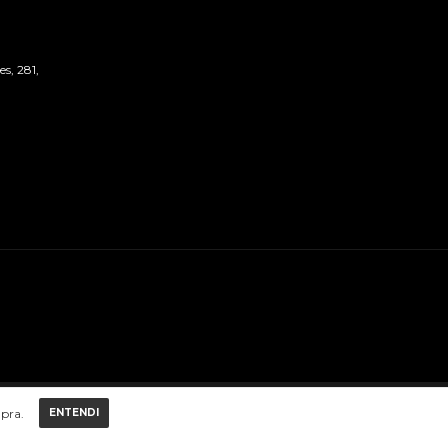
s, 281,
mpra.
ENTENDI