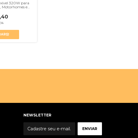
lexível 320W para
, Motorhomes e
es
,40
,14
NEWSLETTER