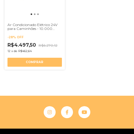
Ar Condicionado Elétrico 24V
para Caminhões - 10.000
BTUs
-
28
%
OFF
R$4.497,50
R$6.270,12
12
x
de
R$462,64