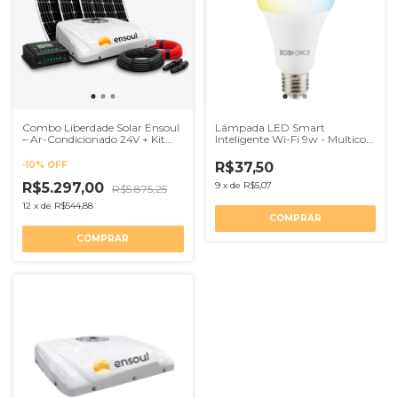
Combo Liberdade Solar Ensoul
Lâmpada LED Smart
– Ar-Condicionado 24V + Kit
Inteligente Wi-Fi 9w - Multicor,
Solar Flexível 220W
conectividade com Alexa e
Google
-
10
%
OFF
R$37,50
R$5.297,00
9
x
de
R$5,07
R$5.875,25
12
x
de
R$544,88