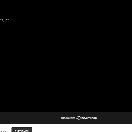
s, 281,
mpra.
ENTENDI