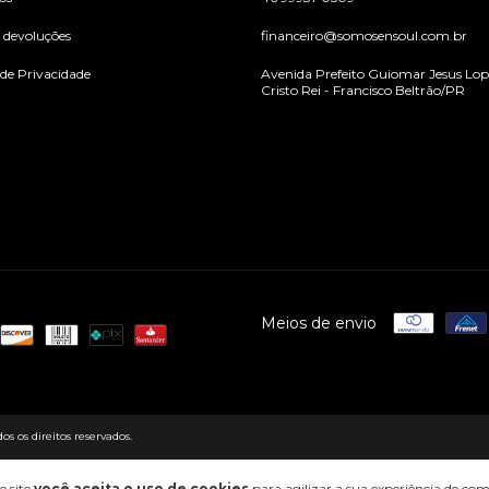
e devoluções
financeiro@somosensoul.com.br
 de Privacidade
Avenida Prefeito Guiomar Jesus Lope
Cristo Rei - Francisco Beltrão/PR
Meios de envio
s os direitos reservados.
e site
você aceita o uso de cookies
para agilizar a sua experiência de co