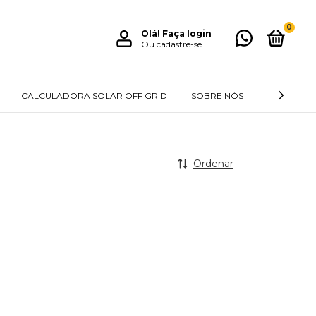
0
Olá!
Faça login
Ou cadastre-se
CALCULADORA SOLAR OFF GRID
SOBRE NÓS
BLOG
Ordenar