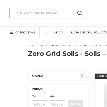
CATEGORIAS
INÍCIO
LOJA ENSOUL: SOLUÇÕ
Início
>
breadcrumbs.componentes-para-sistemas-solares
>
Zero
Zero Grid Solis - Solis
MARCA
ESGOT
PREÇO
De
Até
APLICAR