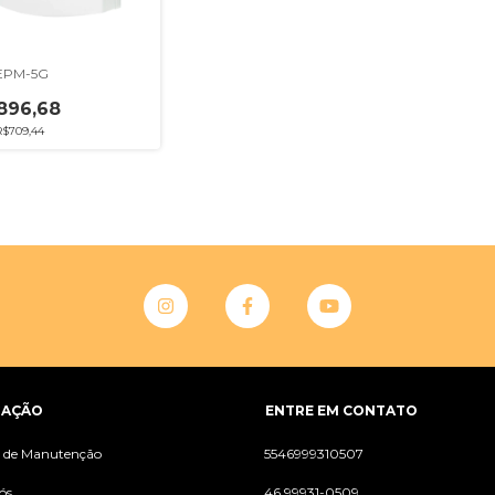
- EPM-5G
896,68
R$709,44
GAÇÃO
ENTRE EM CONTATO
s de Manutenção
5546999310507
ós
46 99931-0509