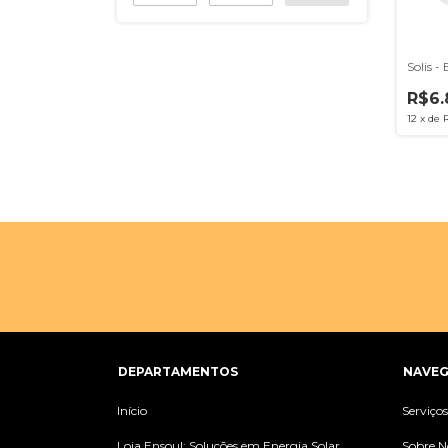
Solis 
R$6.
12
x
de
DEPARTAMENTOS
NAVE
Início
Serviço
Loja Ensoul: Soluções em Energia Solar
Sobre N